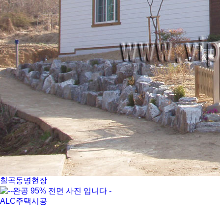
칠곡동명현장
ALC주택시공