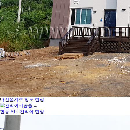
내진설계후 청도 현장
현풍 ALC칸막이 현장